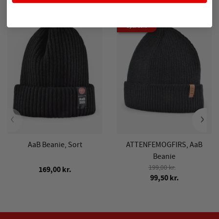
POPULÆRE PRODUKTER
Spar 50%
‹
›
AaB Beanie, Sort
ATTENFEMOGFIRS, AaB
Beanie
199,00 kr.
169,00 kr.
99,50 kr.