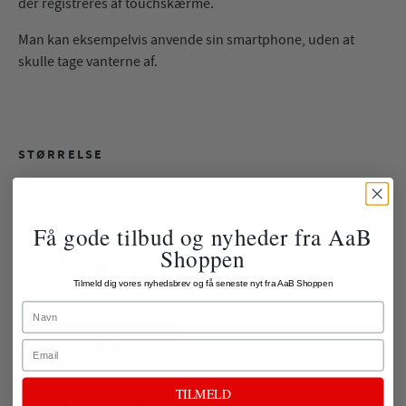
der registreres af touchskærme.
Man kan eksempelvis anvende sin smartphone, uden at
skulle tage vanterne af.
STØRRELSE
BØRN
S/M
L/XL
Få gode tilbud og nyheder fra AaB
Shoppen
99,00 kr.
Tilmeld dig vores nyhedsbrev og få seneste nyt fra AaB Shoppen
ekskl. fragt
Name
LÆG I KURV
Email
TILMELD