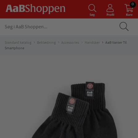
0
Søg
Profil
Kurv
Standard katalog
Beklædning
Accessories
Handsker
AaB Vanter Til
Smartphone