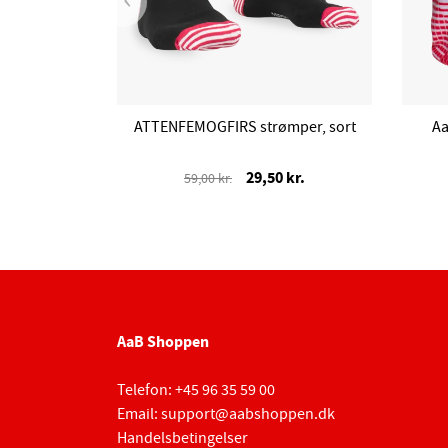
ATTENFEMOGFIRS strømper, sort
Aa
29,50 kr.
59,00 kr.
AaB Shoppen
Telefon:
+45 96 35 59 00
Email:
support@aabshoppen.dk
Handelsbetingelser