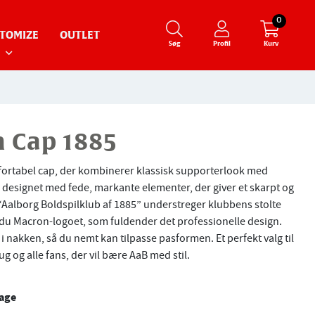
0
TOMIZE
OUTLET
Søg
Profil
Kurv
 Cap 1885
fortabel cap, der kombinerer klassisk supporterlook med
 designet med fede, markante elementer, der giver et skarpt og
“Aalborg Boldspilklub af 1885” understreger klubbens stolte
r du Macron-logoet, som fuldender det professionelle design.
 nakken, så du nemt kan tilpasse pasformen. Et perfekt valg til
og alle fans, der vil bære AaB med stil.
dage