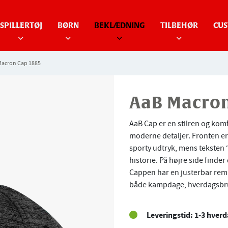
SPILLERTØJ
BØRN
BEKLÆDNING
TILBEHØR
CUS
Macron Cap 1885
AaB Macron
AaB Cap er en stilren og kom
moderne detaljer. Fronten er
sporty udtryk, mens teksten 
historie. På højre side finde
Cappen har en justerbar rem i
både kampdage, hverdagsbrug 
Leveringstid: 1-3 hver