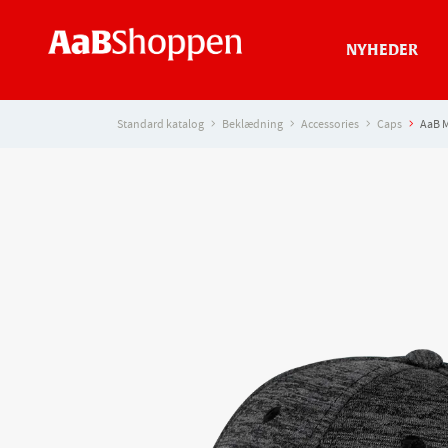
NYHEDER
Standard katalog
Beklædning
Accessories
Caps
AaB 