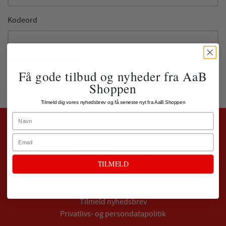
Kodeord
LOG IND
GLEMT LOGIN ?
Få gode tilbud og nyheder fra AaB
Shoppen
Tilmeld dig vores nyhedsbrev og få seneste nyt fra AaB Shoppen
Name
AaB Shoppen
Email
Telefon:
+45 96 35 59 00
TILMELD
Email:
support@aabshoppen.dk
Handelsbetingelser
Retur og ombytning
Tilmeld nyhedsbrev
Privatlivs- og persondatapolitik