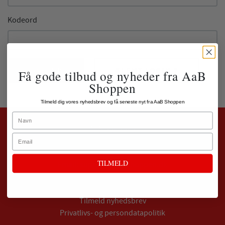
Kodeord
LOG IND
GLEMT LOGIN ?
Få gode tilbud og nyheder fra AaB
Shoppen
Tilmeld dig vores nyhedsbrev og få seneste nyt fra AaB Shoppen
Name
AaB Shoppen
Email
Telefon:
+45 96 35 59 00
TILMELD
Email:
support@aabshoppen.dk
Handelsbetingelser
Retur og ombytning
Tilmeld nyhedsbrev
Privatlivs- og persondatapolitik