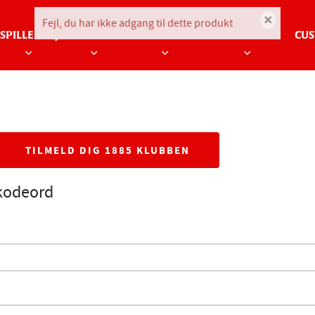
×
Fejl, du har ikke adgang til dette produkt
SPILLERTØJ
BØRN
BEKLÆDNING
TILBEHØR
CUS
TILMELD DIG 1885 KLUBBEN
 kodeord