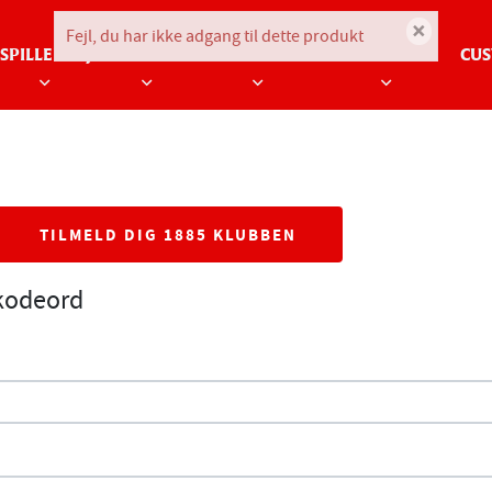
×
Fejl, du har ikke adgang til dette produkt
SPILLERTØJ
BØRN
BEKLÆDNING
TILBEHØR
CUS
TILMELD DIG 1885 KLUBBEN
 kodeord