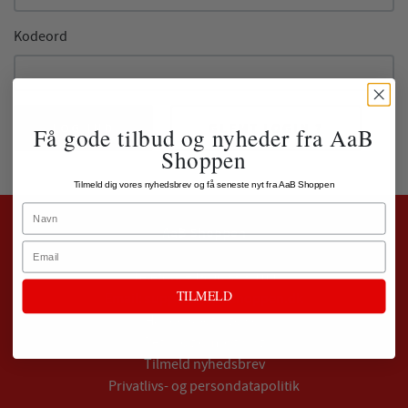
Kodeord
LOG IND
GLEMT LOGIN ?
Få gode tilbud og nyheder fra AaB
Shoppen
Tilmeld dig vores nyhedsbrev og få seneste nyt fra AaB Shoppen
Name
AaB Shoppen
Email
Telefon:
+45 96 35 59 00
TILMELD
Email:
support@aabshoppen.dk
Handelsbetingelser
Retur og ombytning
Tilmeld nyhedsbrev
Privatlivs- og persondatapolitik