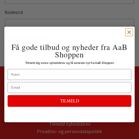
Kodeord
LOG IND
GLEMT LOGIN ?
Få gode tilbud og nyheder fra AaB
Shoppen
Tilmeld dig vores nyhedsbrev og få seneste nyt fra AaB Shoppen
Name
AaB Shoppen
Email
Telefon:
+45 96 35 59 00
TILMELD
Email:
support@aabshoppen.dk
Handelsbetingelser
Retur og ombytning
Tilmeld nyhedsbrev
Privatlivs- og persondatapolitik