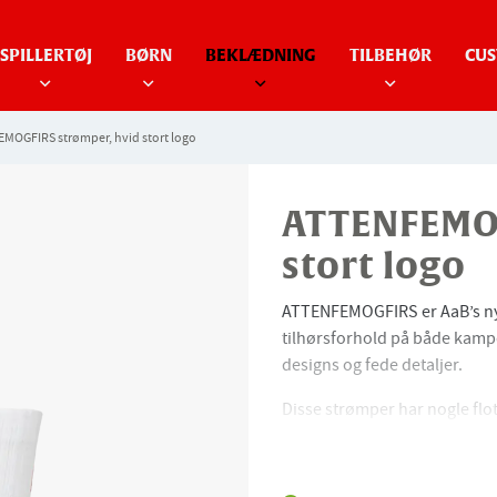
SPILLERTØJ
BØRN
BEKLÆDNING
TILBEHØR
CUS
MOGFIRS strømper, hvid stort logo
ATTENFEMOG
stort logo
ATTENFEMOGFIRS er AaB’s nye 
tilhørsforhold på både kampd
designs og fede detaljer.
Disse strømper har nogle flo
80% bomuld, 17% poly
Ribkanter i ærmeendern