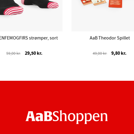
ENFEMOGFIRS strømper, sort
AaB Theodor Spillet
29,50 kr.
9,80 kr.
59,00 kr.
49,00 kr.