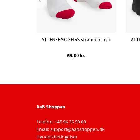
ATTENFEMOGFIRS strømper, hvid
ATT
59,00 kr.
AaB Shoppen
Telefon:
+45 96 35 59 00
Email:
support@aabshoppen.dk
Handelsbetingelser