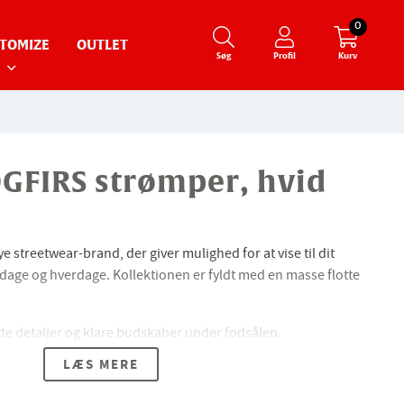
0
TOMIZE
OUTLET
Søg
Profil
Kurv
FIRS strømper, hvid
streetwear-brand, der giver mulighed for at vise til dit
age og hverdage. Kollektionen er fyldt med en masse flotte
tte detaljer og klare budskaber under fodsålen.
LÆS MERE
amid og 3% elestan.
e for at give den bedste komfort.