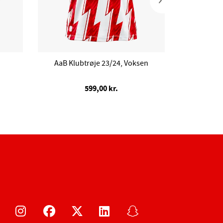
AaB Klubtrøje 23/24, Voksen
A
599,00 kr.