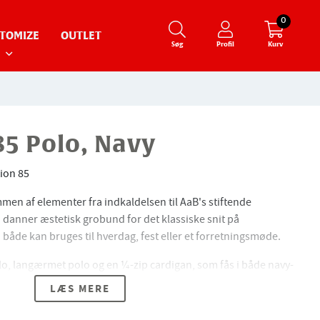
0
TOMIZE
OUTLET
Søg
Profil
Kurv
85 Polo, Navy
tion 85
men af elementer fra indkaldelsen til AaB's stiftende
danner æstetisk grobund for det klassiske snit på
 både kan bruges til hverdag, fest eller et forretningsmøde.
lo, langærmet polo og en ¼-zip cardigan, som fås i både navy-
LÆS MERE
on drager inspiration fra Limfjordens blå nuancer, ligesom den