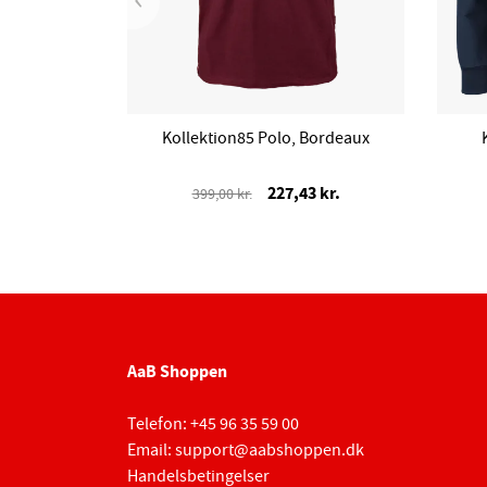
Kollektion85 Polo, Bordeaux
227,43 kr.
399,00 kr.
AaB Shoppen
Telefon:
+45 96 35 59 00
Email:
support@aabshoppen.dk
Handelsbetingelser