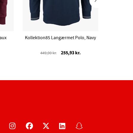
eaux
Kollektion85 Langærmet Polo, Navy
Aalborg Bo
255,93 kr.
449,00 kr.