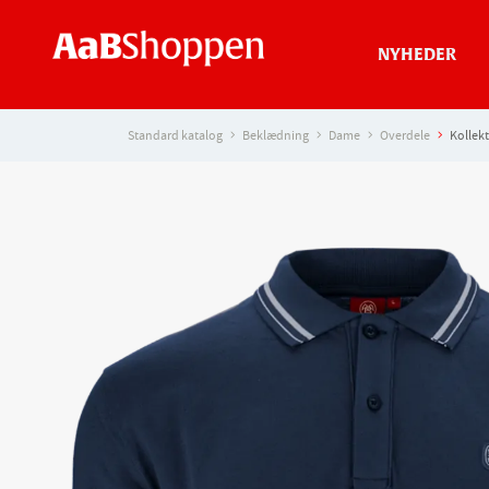
NYHEDER
Standard katalog
Beklædning
Dame
Overdele
Kollek