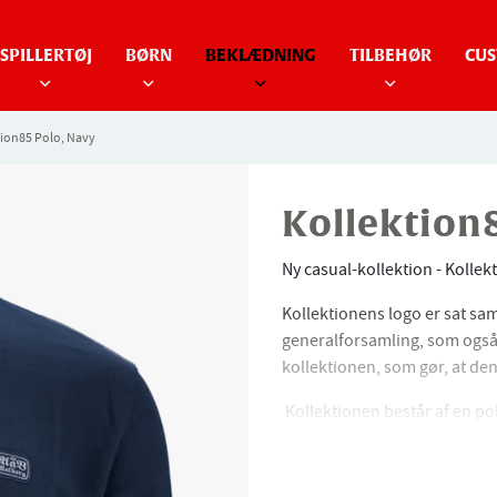
SPILLERTØJ
BØRN
BEKLÆDNING
TILBEHØR
CUS
tion85 Polo, Navy
Kollektion
Ny casual-kollektion - Kollek
Kollektionens logo er sat sam
generalforsamling, som også 
kollektionen, som gør, at den
Kollektionen består af en po
blå og bordeaux-rød.
Den navy-blå farve i kollekti