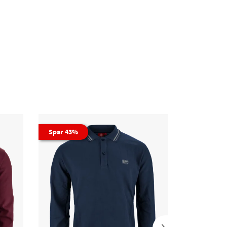
Spar 43%
›