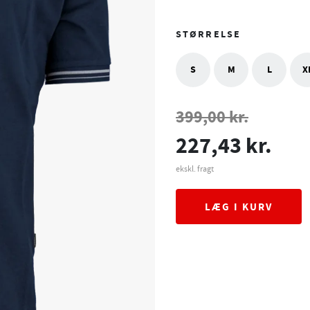
mørkerøde farve tapper ind i
STØRRELSE
S
M
L
X
399,00 kr.
227,43 kr.
ekskl. fragt
LÆG I KURV