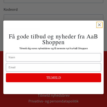
Kodeord
LOG IND
GLEMT LOGIN ?
Få gode tilbud og nyheder fra AaB
Shoppen
Tilmeld dig vores nyhedsbrev og få seneste nyt fra AaB Shoppen
Name
AaB Shoppen
Email
Telefon:
+45 96 35 59 00
TILMELD
Email:
support@aabshoppen.dk
Handelsbetingelser
Retur og ombytning
Tilmeld nyhedsbrev
Privatlivs- og persondatapolitik